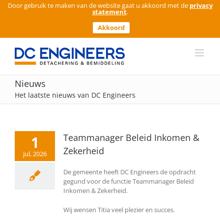
Door gebruik te maken van de website gaat u akkoord met de
privacy
statement
.
Akkoord
Ga
naar
inhoud
Nieuws
Het laatste nieuws van DC Engineers
Teammanager Beleid Inkomen &
1
Zekerheid
jul, 2026
De gemeente heeft DC Engineers de opdracht
gegund voor de functie Teammanager Beleid
Inkomen & Zekerheid.
Wij wensen Titia veel plezier en succes.