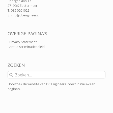
Röntgenlaan 17
2719DX Zoetermeer
T. 085 0201022
E.
info@dcengineers.nl
OVERIGE PAGINA’S
- Privacy Statement
- Anti-discriminatiebeleid
ZOEKEN
Zoeken
naar:
Doorzoek de website van DC Engineers. Zoekt in nieuws en
pagina’s.