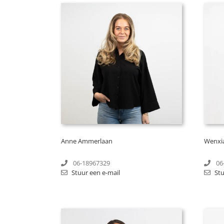
Anne Ammerlaan
Wenxi
06-18967329
06
Stuur een e-mail
Stu