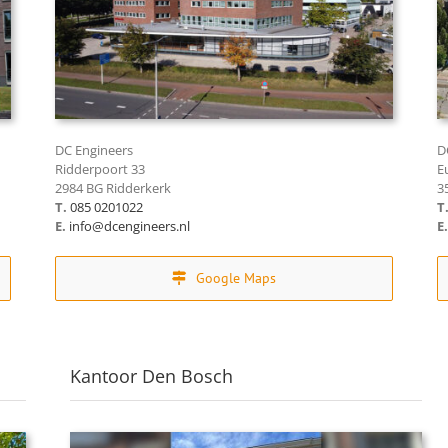
DC Engineers
D
Ridderpoort 33
E
2984 BG Ridderkerk
3
T.
085 0201022
T
E.
info@dcengineers.nl
E.
Google Maps
Kantoor Den Bosch