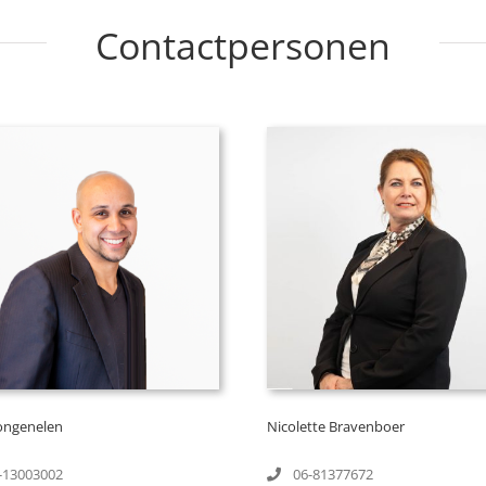
Contactpersonen
ongenelen
Nicolette Bravenboer
-13003002
06-81377672