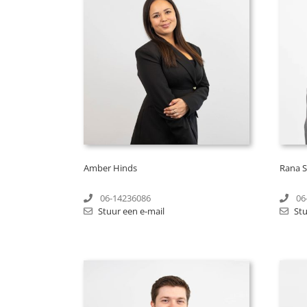
Amber Hinds
Rana S
06-14236086
06
Stuur een e-mail
Stu