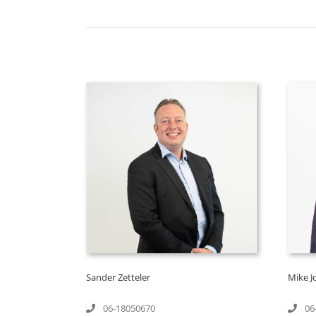
Sander Zetteler
Mike J
06-18050670
06