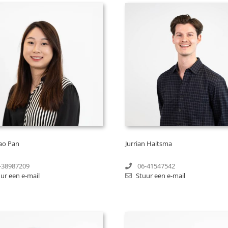
ao Pan
Jurrian Haitsma
-38987209
06-41547542
ur een e-mail
Stuur een e-mail