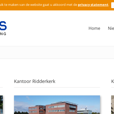
ik te maken van de website gaat u akkoord met de
privacy statement
.
Home
Ni
Kantoor Ridderkerk
K