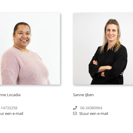
nne Locadia
Sanne IJben
-14733258
06-34380964
ur een e-mail
Stuur een e-mail