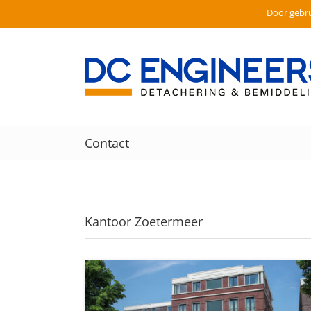
Door gebru
Ga
naar
inhoud
Contact
Kantoor Zoetermeer