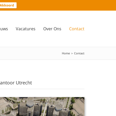
Akkoord
euws
Vacatures
Over Ons
Contact
Home
>
Contact
antoor Utrecht