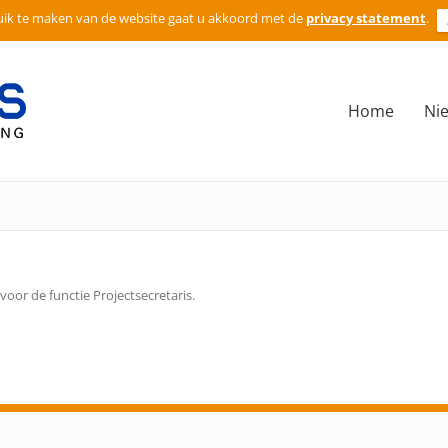
ik te maken van de website gaat u akkoord met de
privacy statement
.
Home
Ni
oor de functie Projectsecretaris.