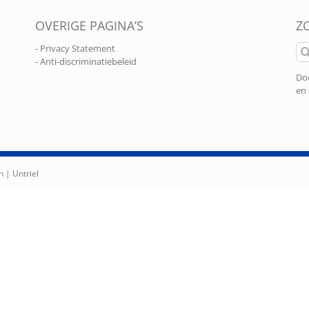
OVERIGE PAGINA’S
Z
Zo
- Privacy Statement
naa
- Anti-discriminatiebeleid
Doo
en 
n |
Untriel