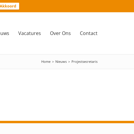
Akkoord
euws
Vacatures
Over Ons
Contact
Home
>
Nieuws
>
Projectsecretaris