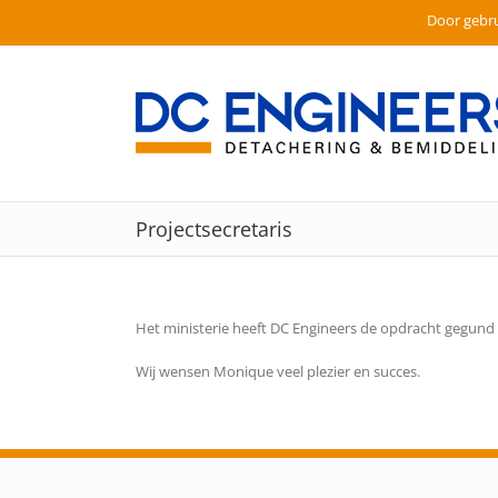
Door gebru
Ga
naar
inhoud
Projectsecretaris
Het ministerie heeft DC Engineers de opdracht gegund v
Wij wensen Monique veel plezier en succes.