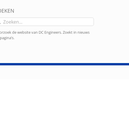
OEKEN
eken
r:
rzoek de website van DC Engineers. Zoekt in nieuws
pagina’s.