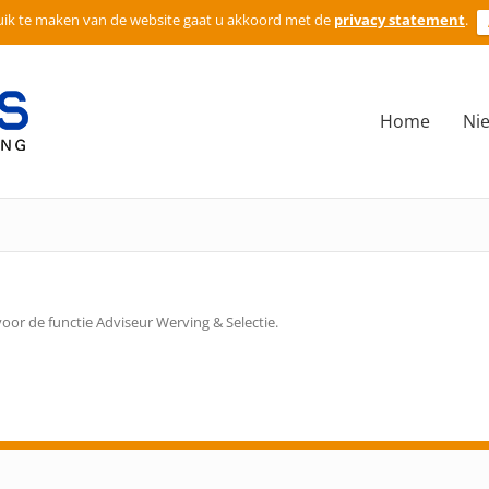
ik te maken van de website gaat u akkoord met de
privacy statement
.
Home
Ni
or de functie Adviseur Werving & Selectie.