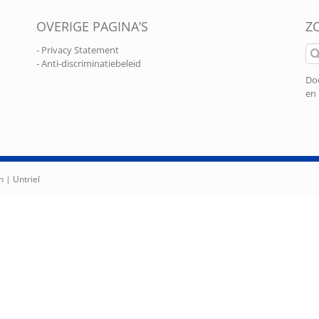
OVERIGE PAGINA’S
Z
Zo
- Privacy Statement
naa
- Anti-discriminatiebeleid
Doo
en 
n |
Untriel