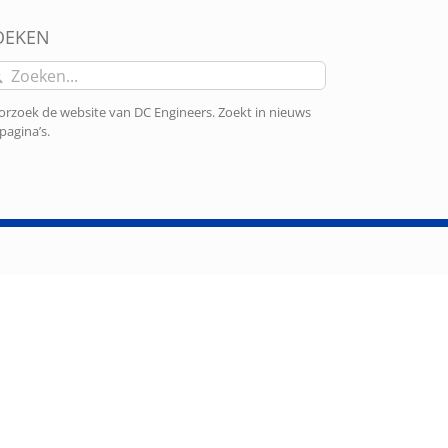
OEKEN
eken
r:
rzoek de website van DC Engineers. Zoekt in nieuws
pagina’s.