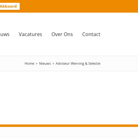
Akkoord
euws
Vacatures
Over Ons
Contact
Home
>
Nieuws
>
Adviseur Werving & Selectie