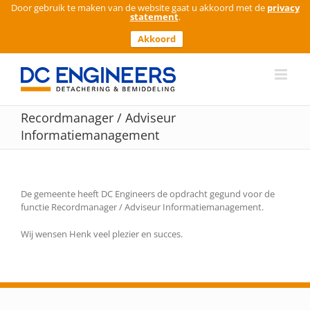
Door gebruik te maken van de website gaat u akkoord met de
privacy
statement
.
Akkoord
Ga
naar
inhoud
Recordmanager / Adviseur
Informatiemanagement
De gemeente heeft DC Engineers de opdracht gegund voor de
functie Recordmanager / Adviseur Informatiemanagement.
Wij wensen Henk veel plezier en succes.