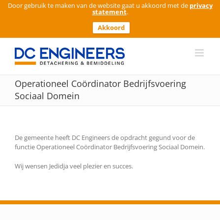
Door gebruik te maken van de website gaat u akkoord met de
privacy
statement
.
Akkoord
Ga
naar
inhoud
Operationeel Coördinator Bedrijfsvoering
Sociaal Domein
De gemeente heeft DC Engineers de opdracht gegund voor de
functie Operationeel Coördinator Bedrijfsvoering Sociaal Domein.
Wij wensen Jedidja veel plezier en succes.