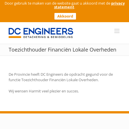
Door gebruik te maken van de website gaat u akkoord met de
privacy
statement
.
Akkoord
Ga
naar
inhoud
Toezichthouder Financiën Lokale Overheden
De Provincie heeft DC Engineers de opdracht gegund voor de
functie Toezichthouder Financiën Lokale Overheden.
Wij wensen Harmit veel plezier en succes.