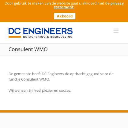
Door gebruik te maken van de website gaat u akkoord met de
privacy
statement
.
Akkoord
Ga
naar
inhoud
Consulent WMO
De gemeente heeft DC Engineers de opdracht gegund voor de
functie Consulent WMO.
Wij wensen Elif veel plezier en succes.