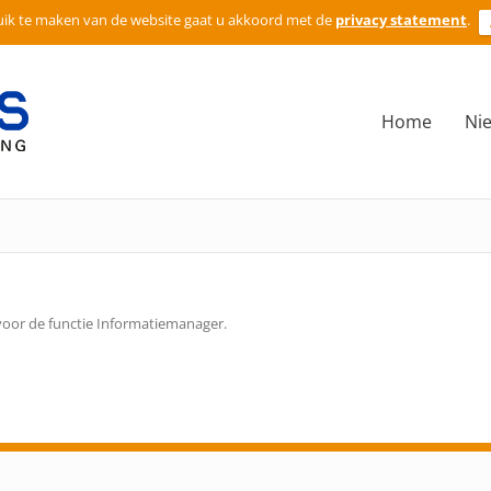
ik te maken van de website gaat u akkoord met de
privacy statement
.
Home
Ni
oor de functie Informatiemanager.