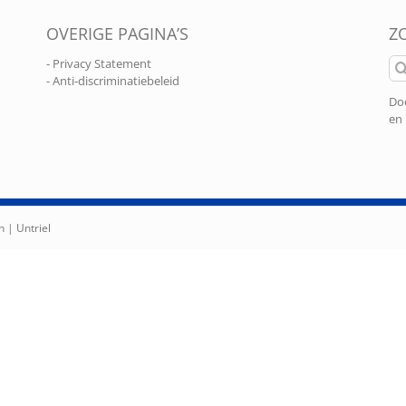
OVERIGE PAGINA’S
Z
Zo
- Privacy Statement
naa
- Anti-discriminatiebeleid
Doo
en 
n |
Untriel