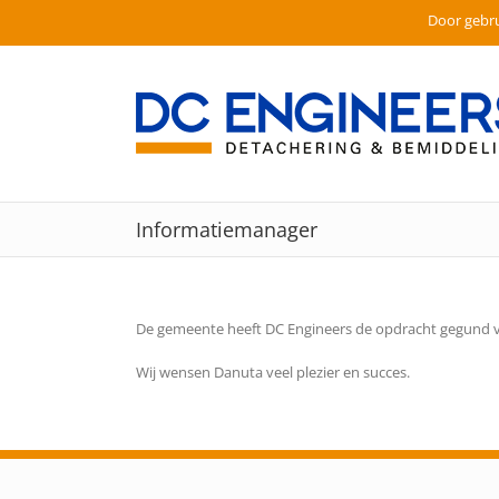
Door gebru
Ga
naar
inhoud
Informatiemanager
De gemeente heeft DC Engineers de opdracht gegund v
Wij wensen Danuta veel plezier en succes.