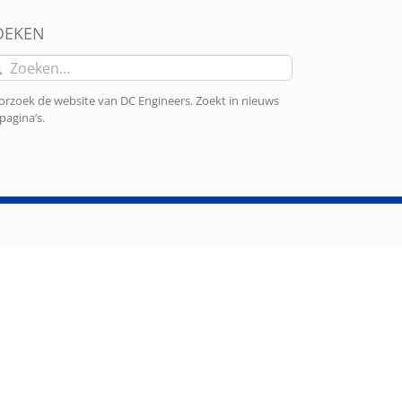
OEKEN
eken
r:
rzoek de website van DC Engineers. Zoekt in nieuws
pagina’s.