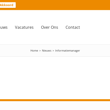
Akkoord
euws
Vacatures
Over Ons
Contact
Home
>
Nieuws
>
Informatiemanager