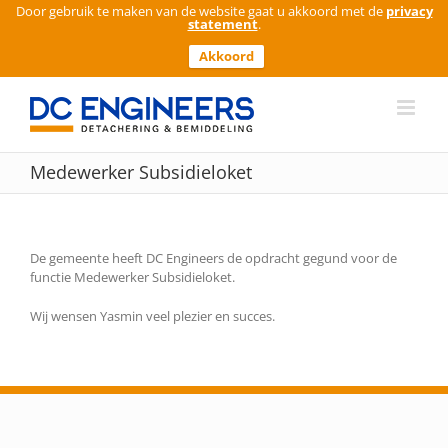
Door gebruik te maken van de website gaat u akkoord met de
privacy
statement
.
Akkoord
Ga
naar
inhoud
Medewerker Subsidieloket
De gemeente heeft DC Engineers de opdracht gegund voor de
functie Medewerker Subsidieloket.
Wij wensen Yasmin veel plezier en succes.