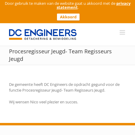
Door gebruik te maken van de website gaat u akkoord met de
privacy
statement
.
Akkoord
Ga
naar
inhoud
Procesregisseur Jeugd- Team Regisseurs
Jeugd
De gemeente heeft DC Engineers de opdracht gegund voor de
functie Procesregisseur Jeugd- Team Regisseurs Jeugd.
Wij wensen Nico veel plezier en succes.