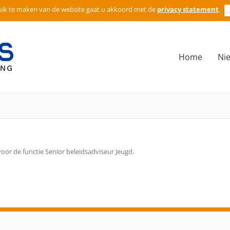
ik te maken van de website gaat u akkoord met de
privacy statement
.
Home
Ni
or de functie Senior beleidsadviseur Jeugd.