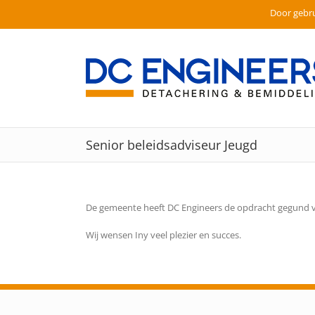
Door gebru
Ga
naar
inhoud
Senior beleidsadviseur Jeugd
De gemeente heeft DC Engineers de opdracht gegund vo
Wij wensen Iny veel plezier en succes.