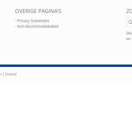
OVERIGE PAGINA’S
Z
Zo
- Privacy Statement
naa
- Anti-discriminatiebeleid
Doo
en 
n |
Untriel