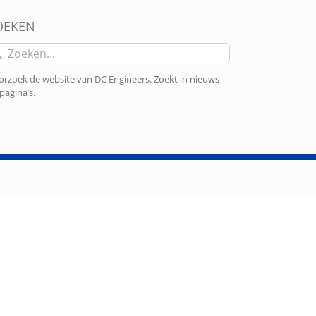
OEKEN
eken
r:
rzoek de website van DC Engineers. Zoekt in nieuws
pagina’s.