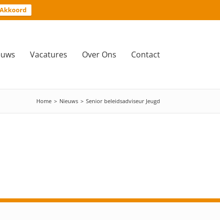
Akkoord
euws
Vacatures
Over Ons
Contact
Home
>
Nieuws
>
Senior beleidsadviseur Jeugd