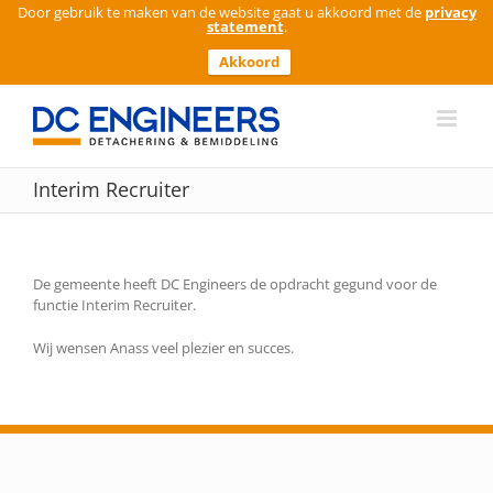
Door gebruik te maken van de website gaat u akkoord met de
privacy
statement
.
Akkoord
Ga
naar
inhoud
Interim Recruiter
De gemeente heeft DC Engineers de opdracht gegund voor de
functie Interim Recruiter.
Wij wensen Anass veel plezier en succes.