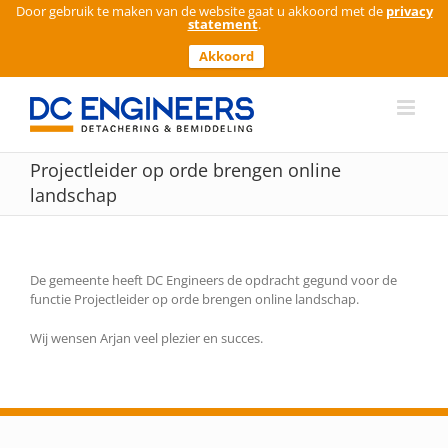
Door gebruik te maken van de website gaat u akkoord met de
privacy
statement
.
Akkoord
Ga
naar
inhoud
Projectleider op orde brengen online
landschap
De gemeente heeft DC Engineers de opdracht gegund voor de
functie Projectleider op orde brengen online landschap.
Wij wensen Arjan veel plezier en succes.