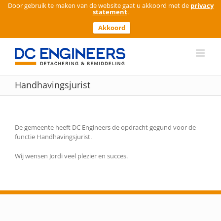
Door gebruik te maken van de website gaat u akkoord met de
privacy
statement
.
Akkoord
Ga
naar
inhoud
Handhavingsjurist
De gemeente heeft DC Engineers de opdracht gegund voor de
functie Handhavingsjurist.
Wij wensen Jordi veel plezier en succes.