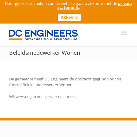
Door gebruik te maken van de website gaat u akkoord met de
privacy
statement
.
Akkoord
Ga
naar
inhoud
Beleidsmedewerker Wonen
De gemeente heeft DC Engineers de opdracht gegund voor de
functie Beleidsmedewerker Wonen.
Wij wensen Jan veel plezier en succes.