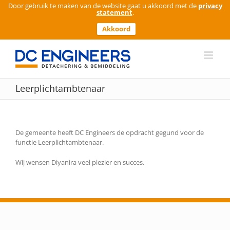
Door gebruik te maken van de website gaat u akkoord met de
privacy
statement
.
Akkoord
Ga
naar
inhoud
Leerplichtambtenaar
De gemeente heeft DC Engineers de opdracht gegund voor de
functie Leerplichtambtenaar.
Wij wensen Diyanira veel plezier en succes.