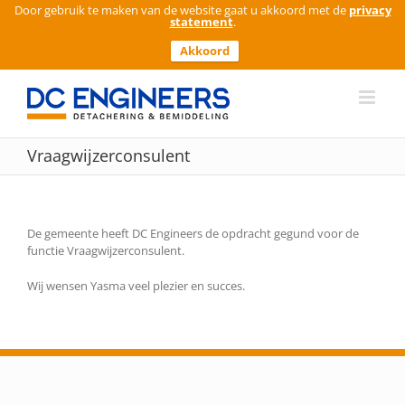
Door gebruik te maken van de website gaat u akkoord met de
privacy
statement
.
Akkoord
Ga
naar
inhoud
Vraagwijzerconsulent
De gemeente heeft DC Engineers de opdracht gegund voor de
functie Vraagwijzerconsulent.
Wij wensen Yasma veel plezier en succes.