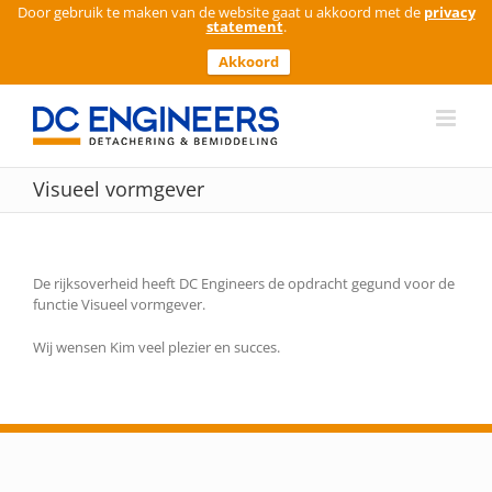
Door gebruik te maken van de website gaat u akkoord met de
privacy
statement
.
Akkoord
Ga
naar
inhoud
Visueel vormgever
De rijksoverheid heeft DC Engineers de opdracht gegund voor de
functie Visueel vormgever.
Wij wensen Kim veel plezier en succes.