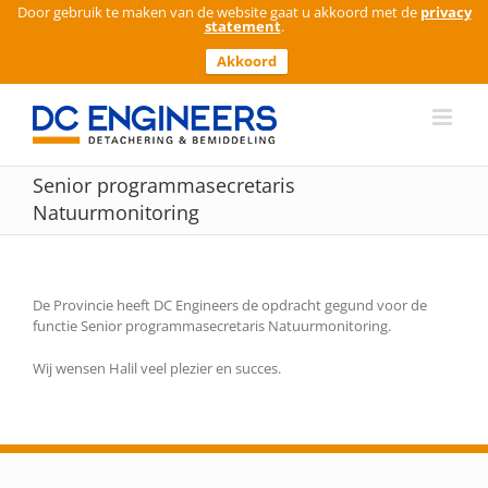
Door gebruik te maken van de website gaat u akkoord met de
privacy
statement
.
Akkoord
Ga
naar
inhoud
Senior programmasecretaris
Natuurmonitoring
De Provincie heeft DC Engineers de opdracht gegund voor de
functie Senior programmasecretaris Natuurmonitoring.
Wij wensen Halil veel plezier en succes.