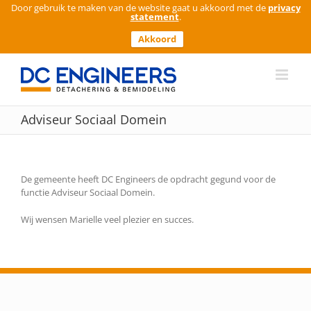
Door gebruik te maken van de website gaat u akkoord met de
privacy
statement
.
Akkoord
Ga
naar
inhoud
Adviseur Sociaal Domein
De gemeente heeft DC Engineers de opdracht gegund voor de
functie Adviseur Sociaal Domein.
Wij wensen Marielle veel plezier en succes.