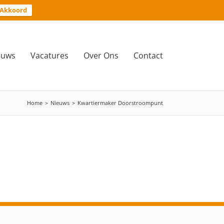
Akkoord
euws
Vacatures
Over Ons
Contact
Home
>
Nieuws
>
Kwartiermaker Doorstroompunt