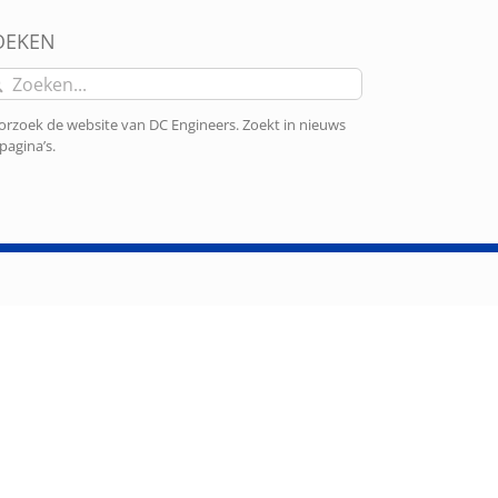
OEKEN
eken
r:
rzoek de website van DC Engineers. Zoekt in nieuws
pagina’s.