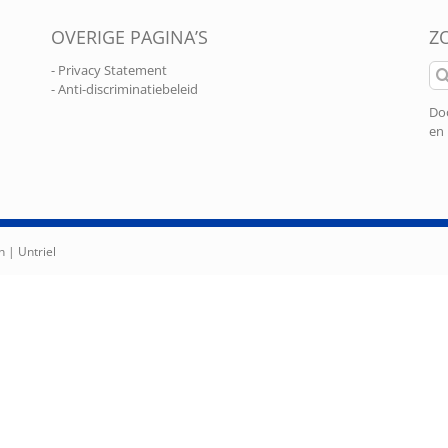
OVERIGE PAGINA’S
Z
Zo
- Privacy Statement
naa
- Anti-discriminatiebeleid
Doo
en 
n |
Untriel