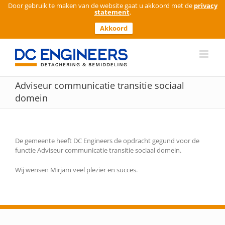
Door gebruik te maken van de website gaat u akkoord met de
privacy
statement
.
Akkoord
Ga
naar
inhoud
Adviseur communicatie transitie sociaal
domein
De gemeente heeft DC Engineers de opdracht gegund voor de
functie Adviseur communicatie transitie sociaal domein.
Wij wensen Mirjam veel plezier en succes.