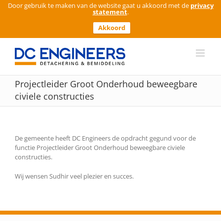
Door gebruik te maken van de website gaat u akkoord met de
privacy
statement
.
Akkoord
Ga
naar
inhoud
Projectleider Groot Onderhoud beweegbare
civiele constructies
De gemeente heeft DC Engineers de opdracht gegund voor de
functie Projectleider Groot Onderhoud beweegbare civiele
constructies.
Wij wensen Sudhir veel plezier en succes.