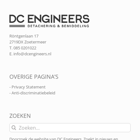
Röntgenlaan 17
2719DX Zoetermeer
T. 085 0201022
E.
info@dcengineers.nl
OVERIGE PAGINA’S
- Privacy Statement
- Anti-discriminatiebeleid
ZOEKEN
Zoeken
naar:
Doorzoek de website van DC Engineers. Zoekt in nieuws en