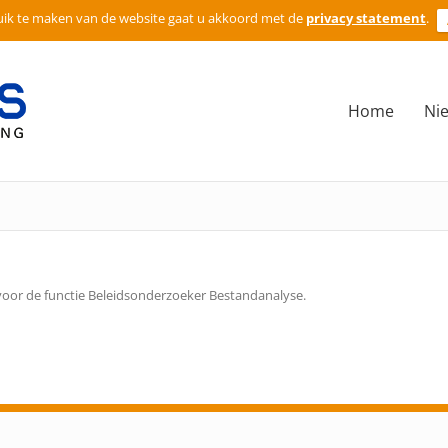
ik te maken van de website gaat u akkoord met de
privacy statement
.
Home
Ni
oor de functie Beleidsonderzoeker Bestandanalyse.