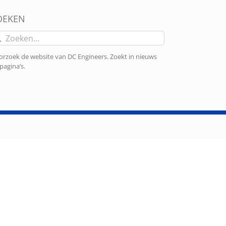
OEKEN
eken
r:
rzoek de website van DC Engineers. Zoekt in nieuws
pagina’s.