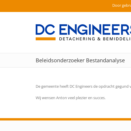
Door gebru
Ga
naar
inhoud
Beleidsonderzoeker Bestandanalyse
De gemeente heeft DC Engineers de opdracht gegund v
Wij wensen Anton veel plezier en succes.