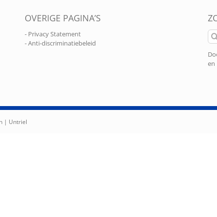
OVERIGE PAGINA’S
Z
Zo
- Privacy Statement
naa
- Anti-discriminatiebeleid
Doo
en 
n |
Untriel