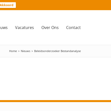
Akkoord
euws
Vacatures
Over Ons
Contact
Home
>
Nieuws
>
Beleidsonderzoeker Bestandanalyse