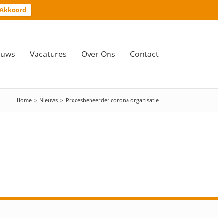
Akkoord
euws
Vacatures
Over Ons
Contact
Home
>
Nieuws
>
Procesbeheerder corona organisatie