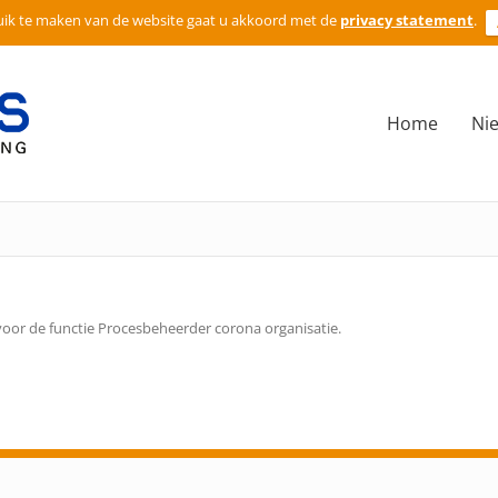
ik te maken van de website gaat u akkoord met de
privacy statement
.
Home
Ni
or de functie Procesbeheerder corona organisatie.