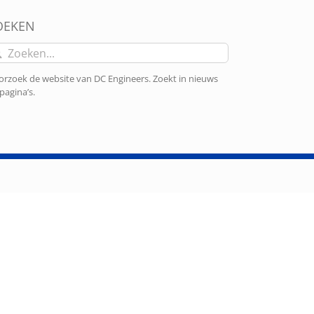
OEKEN
eken
r:
rzoek de website van DC Engineers. Zoekt in nieuws
pagina’s.