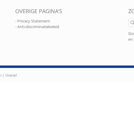
OVERIGE PAGINA’S
Z
Zo
- Privacy Statement
naa
- Anti-discriminatiebeleid
Doo
en 
n |
Untriel