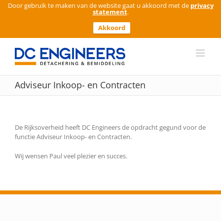
Door gebruik te maken van de website gaat u akkoord met de
privacy
statement
.
Akkoord
Ga
naar
inhoud
Adviseur Inkoop- en Contracten
De Rijksoverheid heeft DC Engineers de opdracht gegund voor de
functie Adviseur Inkoop- en Contracten.
Wij wensen Paul veel plezier en succes.