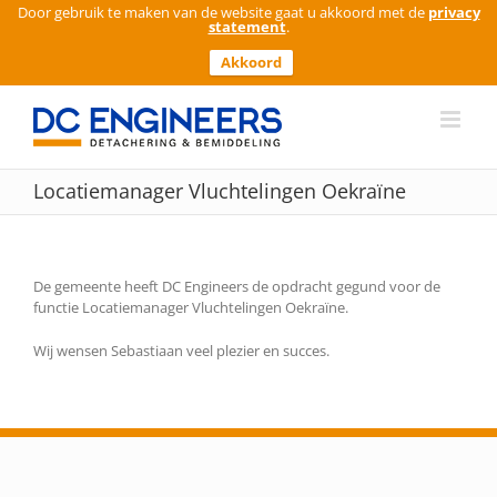
Door gebruik te maken van de website gaat u akkoord met de
privacy
statement
.
Akkoord
Ga
naar
inhoud
Locatiemanager Vluchtelingen Oekraïne
De gemeente heeft DC Engineers de opdracht gegund voor de
functie Locatiemanager Vluchtelingen Oekraïne.
Wij wensen Sebastiaan veel plezier en succes.