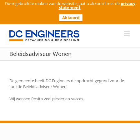
Door gebruik te maken van de website gaat u akkoord met de
privacy
statement
.
Akkoord
Ga
naar
inhoud
Beleidsadviseur Wonen
De gemeente heeft DC Engineers de opdracht gegund voor de
functie Beleidsadviseur Wonen.
Wij wensen Rosita veel plezier en succes.