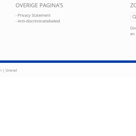
OVERIGE PAGINA’S
Z
Zo
- Privacy Statement
naa
- Anti-discriminatiebeleid
Doo
en 
n |
Untriel