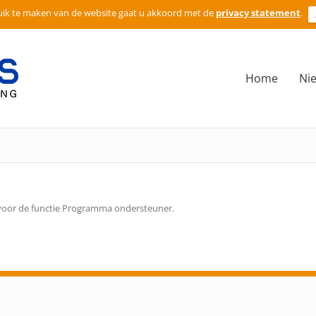
ik te maken van de website gaat u akkoord met de
privacy statement
.
Home
Ni
voor de functie Programma ondersteuner.