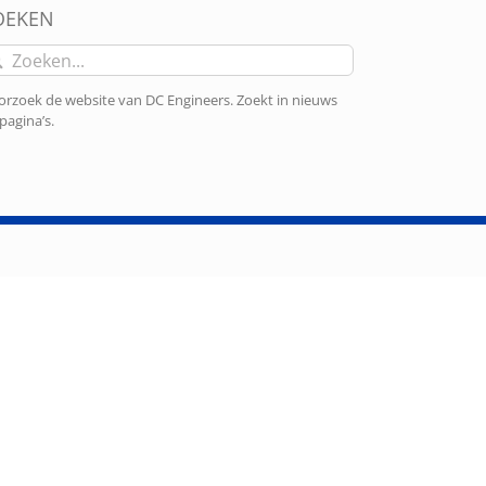
OEKEN
eken
r:
rzoek de website van DC Engineers. Zoekt in nieuws
pagina’s.