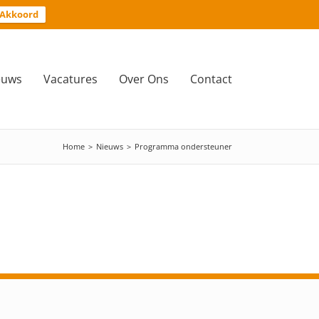
Akkoord
euws
Vacatures
Over Ons
Contact
Home
>
Nieuws
>
Programma ondersteuner