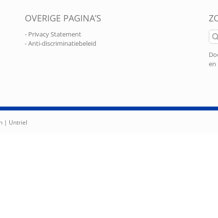
OVERIGE PAGINA’S
Z
Zo
- Privacy Statement
naa
- Anti-discriminatiebeleid
Doo
en 
n |
Untriel