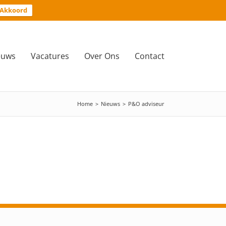
Akkoord
euws
Vacatures
Over Ons
Contact
Home
>
Nieuws
>
P&O adviseur