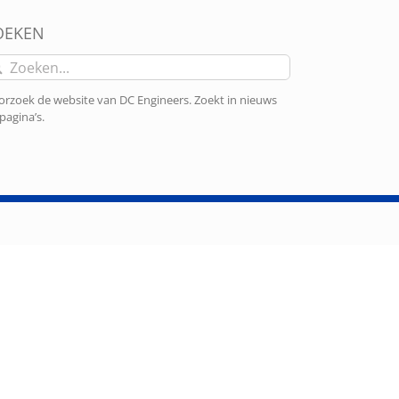
OEKEN
eken
r:
rzoek de website van DC Engineers. Zoekt in nieuws
pagina’s.