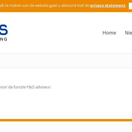
ik te maken van de website gaat u akkoord met de
privacy statement
.
Home
Ni
oor de functie P&O adviseur.