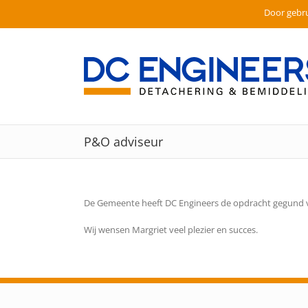
Door gebru
Ga
naar
inhoud
P&O adviseur
De Gemeente heeft DC Engineers de opdracht gegund v
Wij wensen Margriet veel plezier en succes.