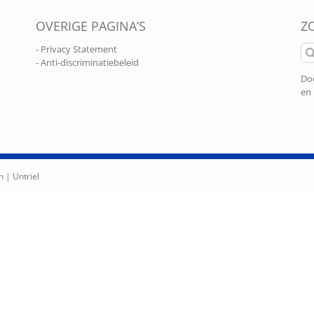
OVERIGE PAGINA’S
Z
Zo
- Privacy Statement
naa
- Anti-discriminatiebeleid
Doo
en 
n |
Untriel