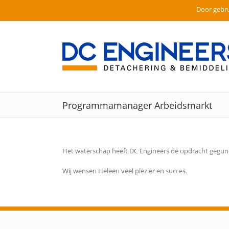
Door gebru
Ga
naar
inhoud
Programmamanager Arbeidsmarkt
Het waterschap heeft DC Engineers de opdracht gegu
Wij wensen Heleen veel plezier en succes.