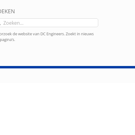
OEKEN
eken
r:
rzoek de website van DC Engineers. Zoekt in nieuws
pagina’s.