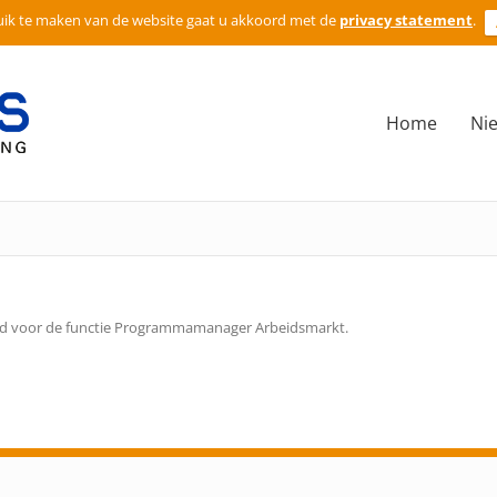
ik te maken van de website gaat u akkoord met de
privacy statement
.
Home
Ni
nd voor de functie Programmamanager Arbeidsmarkt.