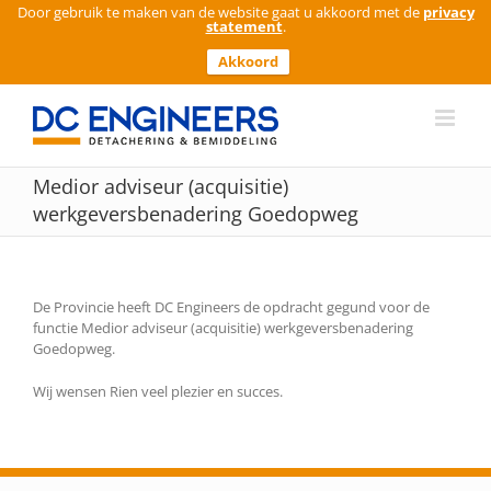
Door gebruik te maken van de website gaat u akkoord met de
privacy
statement
.
Akkoord
Ga
naar
inhoud
Medior adviseur (acquisitie)
werkgeversbenadering Goedopweg
De Provincie heeft DC Engineers de opdracht gegund voor de
functie Medior adviseur (acquisitie) werkgeversbenadering
Goedopweg.
Wij wensen Rien veel plezier en succes.