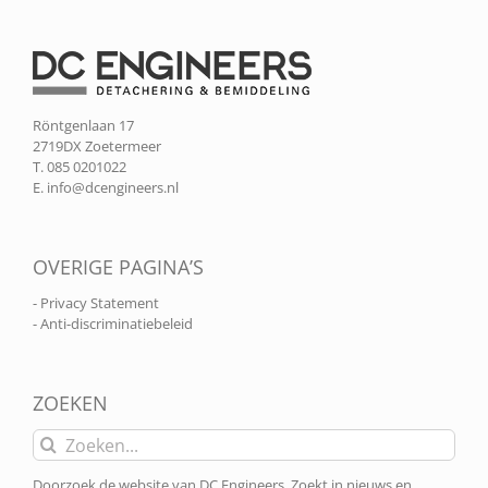
Röntgenlaan 17
2719DX Zoetermeer
T. 085 0201022
E.
info@dcengineers.nl
OVERIGE PAGINA’S
- Privacy Statement
- Anti-discriminatiebeleid
ZOEKEN
Zoeken
naar:
Doorzoek de website van DC Engineers. Zoekt in nieuws en