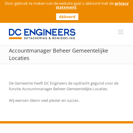
Door gebruik te maken van de website gaat u akkoord met de
privacy
statement
.
Akkoord
Ga
naar
inhoud
Accountmanager Beheer Gemeentelijke
Locaties
De Gemeente heeft DC Engineers de opdracht gegund voor de
functie Accountmanager Beheer Gemeentelijke Locaties.
Wij wensen Glenn veel plezier en succes.