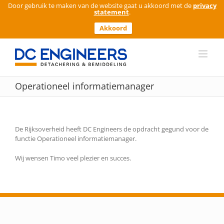
Door gebruik te maken van de website gaat u akkoord met de
privacy
statement
.
Akkoord
Ga
naar
inhoud
Operationeel informatiemanager
De Rijksoverheid heeft DC Engineers de opdracht gegund voor de
functie Operationeel informatiemanager.
Wij wensen Timo veel plezier en succes.