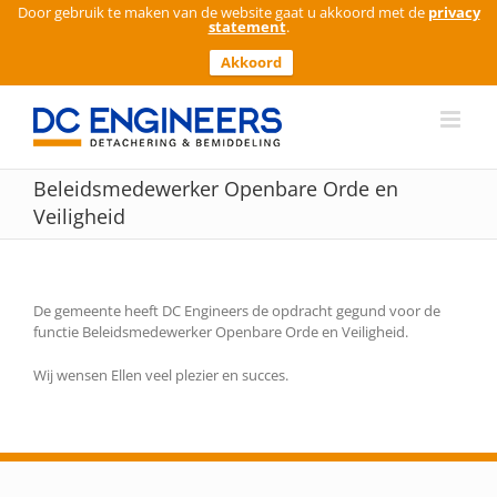
Door gebruik te maken van de website gaat u akkoord met de
privacy
statement
.
Akkoord
Ga
naar
inhoud
Beleidsmedewerker Openbare Orde en
Veiligheid
De gemeente heeft DC Engineers de opdracht gegund voor de
functie Beleidsmedewerker Openbare Orde en Veiligheid.
Wij wensen Ellen veel plezier en succes.