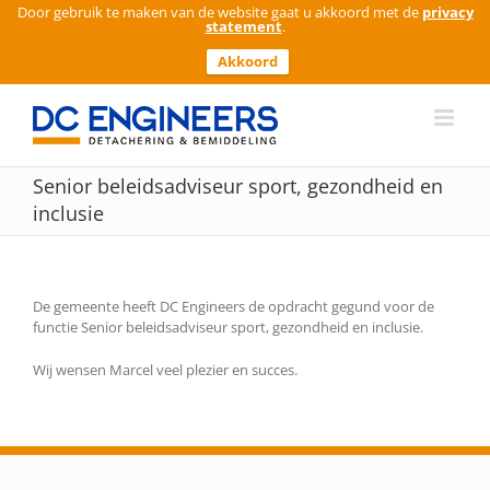
Door gebruik te maken van de website gaat u akkoord met de
privacy
statement
.
Akkoord
Ga
naar
inhoud
Senior beleidsadviseur sport, gezondheid en
inclusie
De gemeente heeft DC Engineers de opdracht gegund voor de
functie Senior beleidsadviseur sport, gezondheid en inclusie.
Wij wensen Marcel veel plezier en succes.