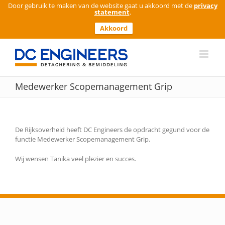
Door gebruik te maken van de website gaat u akkoord met de
privacy
statement
.
Akkoord
Ga
naar
inhoud
Medewerker Scopemanagement Grip
De Rijksoverheid heeft DC Engineers de opdracht gegund voor de
functie Medewerker Scopemanagement Grip.
Wij wensen Tanika veel plezier en succes.