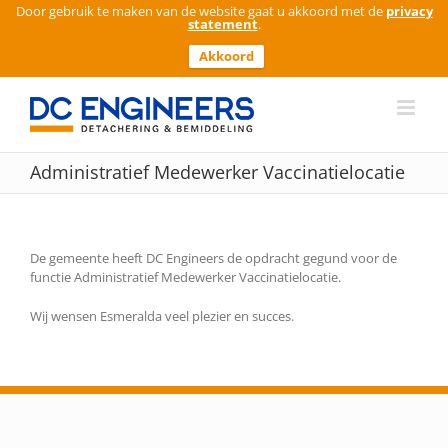
Door gebruik te maken van de website gaat u akkoord met de
privacy
statement
.
Akkoord
Ga
naar
inhoud
Administratief Medewerker Vaccinatielocatie
De gemeente heeft DC Engineers de opdracht gegund voor de
functie Administratief Medewerker Vaccinatielocatie.
Wij wensen Esmeralda veel plezier en succes.