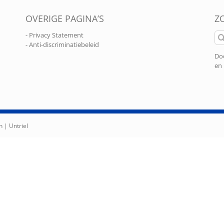
OVERIGE PAGINA’S
Z
Zo
- Privacy Statement
naa
- Anti-discriminatiebeleid
Doo
en 
n |
Untriel