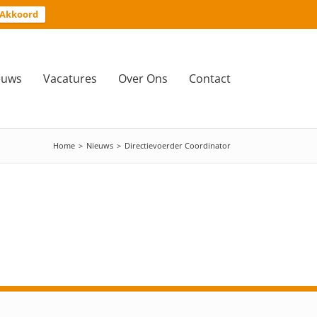
Akkoord
euws
Vacatures
Over Ons
Contact
Home
>
Nieuws
>
Directievoerder Coordinator