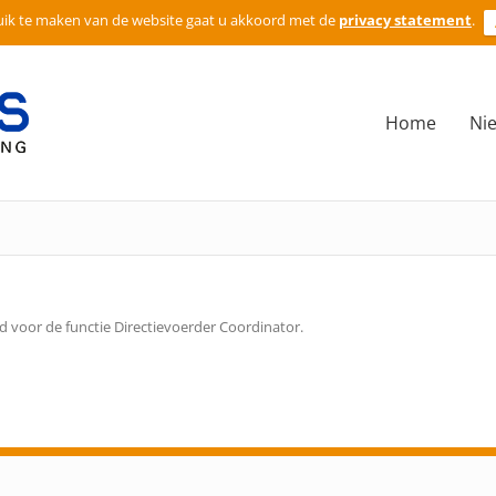
ik te maken van de website gaat u akkoord met de
privacy statement
.
Home
Ni
 voor de functie Directievoerder Coordinator.