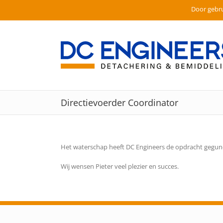
Door gebru
Ga
naar
inhoud
Directievoerder Coordinator
Het waterschap heeft DC Engineers de opdracht gegund
Wij wensen Pieter veel plezier en succes.