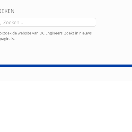
OEKEN
eken
r:
rzoek de website van DC Engineers. Zoekt in nieuws
pagina’s.