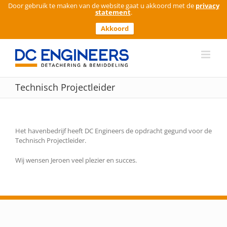
Door gebruik te maken van de website gaat u akkoord met de
privacy
statement
.
Akkoord
Ga
naar
inhoud
Technisch Projectleider
Het havenbedrijf heeft DC Engineers de opdracht gegund voor de
Technisch Projectleider.
Wij wensen Jeroen veel plezier en succes.