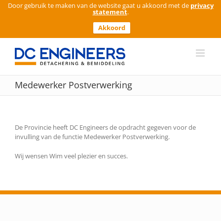
Door gebruik te maken van de website gaat u akkoord met de
privacy
statement
.
Akkoord
Ga
naar
inhoud
Medewerker Postverwerking
De Provincie heeft DC Engineers de opdracht gegeven voor de
invulling van de functie Medewerker Postverwerking.
Wij wensen Wim veel plezier en succes.