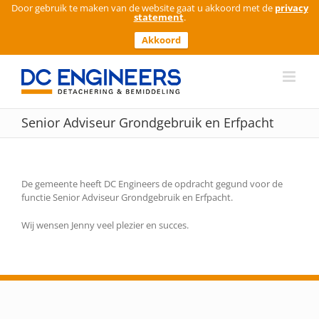
Door gebruik te maken van de website gaat u akkoord met de
privacy
statement
.
Akkoord
Ga
naar
inhoud
Senior Adviseur Grondgebruik en Erfpacht
De gemeente heeft DC Engineers de opdracht gegund voor de
functie Senior Adviseur Grondgebruik en Erfpacht.
Wij wensen Jenny veel plezier en succes.