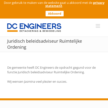
Door gebruik te maken van de website gaat u akkoord met de
privacy
statement
.
Akkoord
Ga
naar
inhoud
Juridisch beleidsadviseur Ruimtelijke
Ordening
De gemeente heeft DC Engineers de opdracht gegund voor de
functie Juridisch beleidsadviseur Ruimtelijke Ordening.
Wij wensen Jasmina veel plezier en succes.