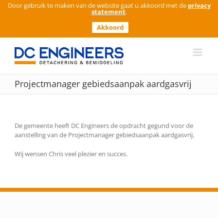
Door gebruik te maken van de website gaat u akkoord met de
privacy
statement
.
Akkoord
Ga
naar
inhoud
Projectmanager gebiedsaanpak aardgasvrij
De gemeente heeft DC Engineers de opdracht gegund voor de
aanstelling van de Projectmanager gebiedsaanpak aardgasvrij.
Wij wensen Chris veel plezier en succes.