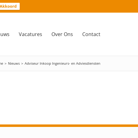
Akkoord
euws
Vacatures
Over Ons
Contact
me
>
Nieuws
>
Adviseur Inkoop Ingenieurs- en Adviesdiensten