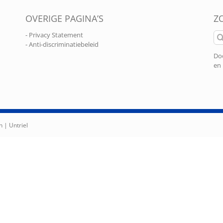
OVERIGE PAGINA’S
Z
Zo
- Privacy Statement
naa
- Anti-discriminatiebeleid
Doo
en 
n |
Untriel