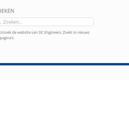
OEKEN
eken
r:
rzoek de website van DC Engineers. Zoekt in nieuws
pagina’s.