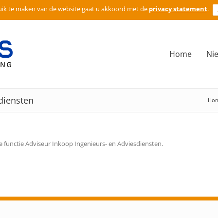
ik te maken van de website gaat u akkoord met de
privacy statement
.
Home
Ni
diensten
Ho
e functie Adviseur Inkoop Ingenieurs- en Adviesdiensten.