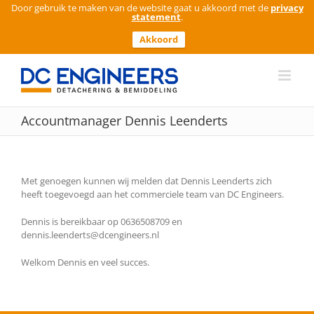
Door gebruik te maken van de website gaat u akkoord met de
privacy
statement
.
Akkoord
Ga
naar
inhoud
Accountmanager Dennis Leenderts
Met genoegen kunnen wij melden dat Dennis Leenderts zich
heeft toegevoegd aan het commerciele team van DC Engineers.
Dennis is bereikbaar op 0636508709 en
dennis.leenderts@dcengineers.nl
Welkom Dennis en veel succes.