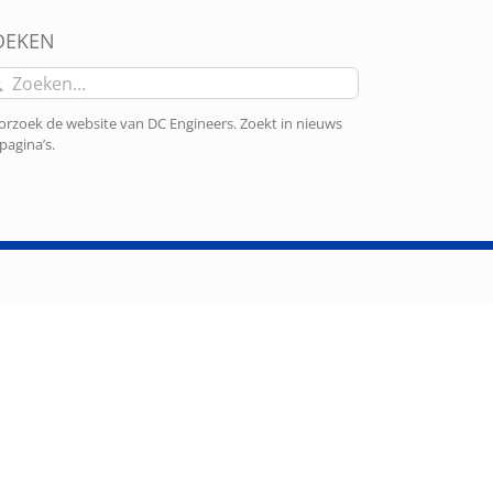
OEKEN
eken
r:
rzoek de website van DC Engineers. Zoekt in nieuws
pagina’s.