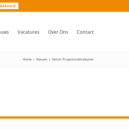
Akkoord
euws
Vacatures
Over Ons
Contact
Home
>
Nieuws
>
Senior Projectondersteuner