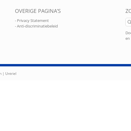
OVERIGE PAGINA’S
Z
Zo
- Privacy Statement
naa
- Anti-discriminatiebeleid
Doo
en 
n |
Untriel