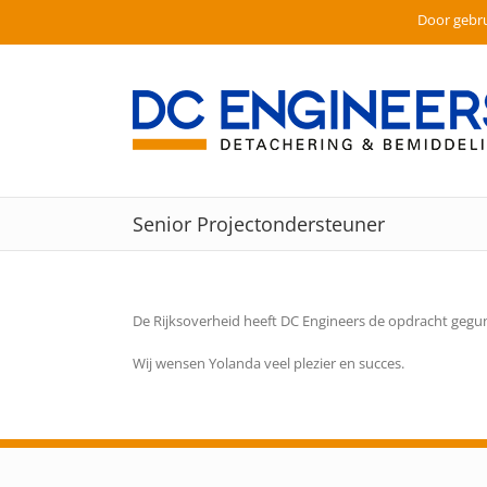
Door gebru
Ga
naar
inhoud
Senior Projectondersteuner
De Rijksoverheid heeft DC Engineers de opdracht gegun
Wij wensen Yolanda veel plezier en succes.