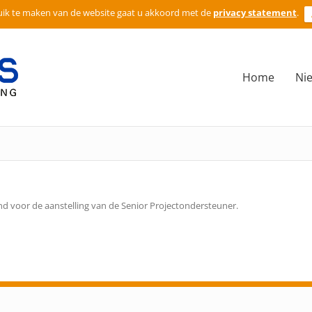
ik te maken van de website gaat u akkoord met de
privacy statement
.
Home
Ni
d voor de aanstelling van de Senior Projectondersteuner.