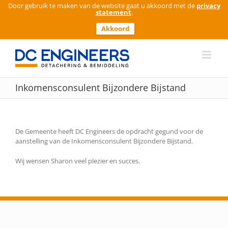
Door gebruik te maken van de website gaat u akkoord met de
privacy
statement
.
Akkoord
Ga
naar
inhoud
Inkomensconsulent Bijzondere Bijstand
De Gemeente heeft DC Engineers de opdracht gegund voor de
aanstelling van de Inkomensconsulent Bijzondere Bijstand.
Wij wensen Sharon veel plezier en succes.