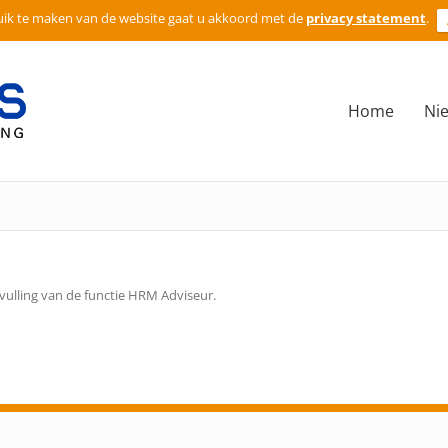
ik te maken van de website gaat u akkoord met de
privacy statement
.
Home
Ni
vulling van de functie HRM Adviseur.