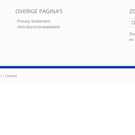
OVERIGE PAGINA’S
Z
Zo
- Privacy Statement
naa
- Anti-discriminatiebeleid
Doo
en 
n |
Untriel