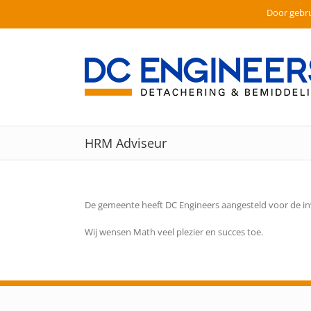
Door gebru
Ga
naar
inhoud
HRM Adviseur
De gemeente heeft DC Engineers aangesteld voor de in
Wij wensen Math veel plezier en succes toe.