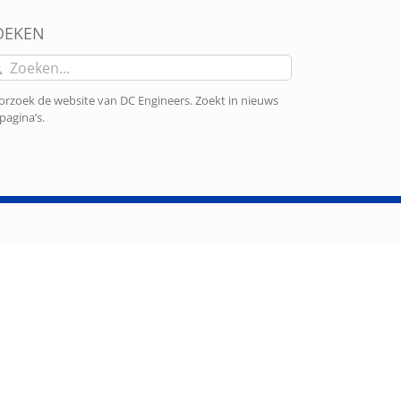
OEKEN
eken
r:
rzoek de website van DC Engineers. Zoekt in nieuws
pagina’s.