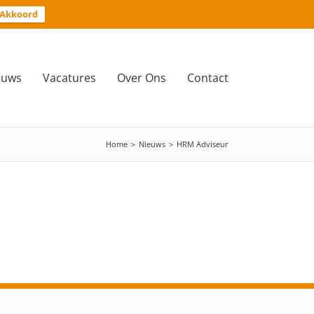
Akkoord
euws
Vacatures
Over Ons
Contact
Home
>
Nieuws
>
HRM Adviseur